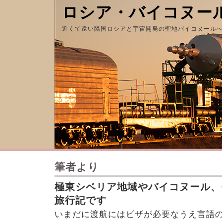
ロシア・バイコヌー
近くて遠い隣国ロシアと宇宙開発の聖地バイコヌール
筆者より
極東シベリア地域やバイコヌール、
旅行記です
いまだに渡航にはビザが必要なうえ言語